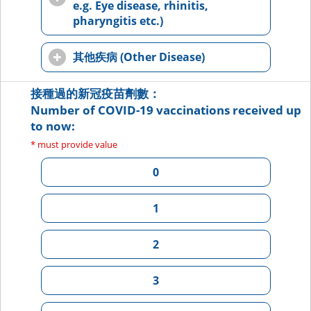
e.g. Eye disease, rhinitis,
pharyngitis etc.)
其他疾病 (Other Disease)
接種過的新冠疫苗劑數：
Number of COVID-19 vaccinations received up
to now:
* must provide value
0
1
2
3