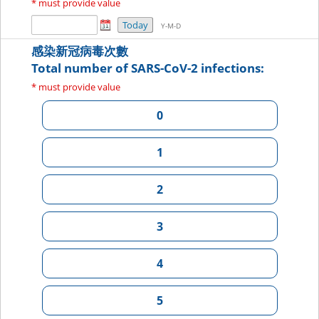
* must provide value
Today
Y-M-D
感染新冠病毒次數
Total number of SARS-CoV-2 infections:
* must provide value
0
1
2
3
4
5