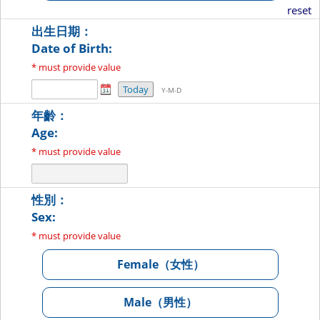
reset
出生日期：
Date of Birth:
* must provide value
Today
Y-M-D
年齡：
Age:
* must provide value
性別：
Sex:
* must provide value
Female（女性）
Male（男性）