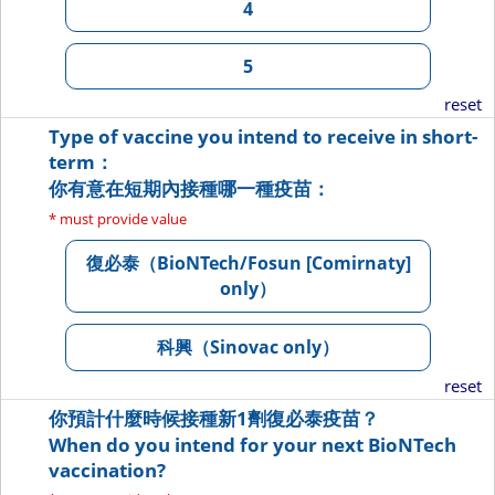
4
5
reset
Type of vaccine you intend to receive in short-
term：
你有意在短期內接種哪一種疫苗：
* must provide value
復必泰（BioNTech/Fosun [Comirnaty]
only）
科興（Sinovac only）
reset
你預計什麼時候接種新1劑復必泰疫苗？
When do you intend for your next BioNTech
vaccination?