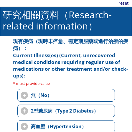
reset
研究相關資料（Research-
related information）
現有疾病（現時未痊愈、需定期服藥或進行治療的疾
病）：
Current Illness(es) (Current, unrecovered
medical conditions requiring regular use of
medications or other treatment and/or check-
ups):
* must provide value
無（No）
2型糖尿病（Type 2 Diabetes）
高血壓（Hypertension）