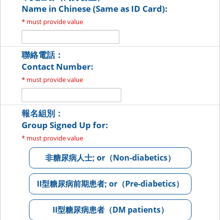
Name in Chinese (Same as ID Card):
* must provide value
聯絡電話：
Contact Number:
* must provide value
報名組別：
Group Signed Up for:
* must provide value
非糖尿病人士; or（Non-diabetics）
II型糖尿病前期患者; or（Pre-diabetics）
II型糖尿病患者（DM patients）